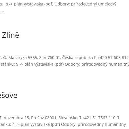
nku: 8 -> plán výstaviska (pdf) Odbory: prírodovedný umelecký
...
 Zlíně
T. G. Masaryka 5555, Zlín 760 01, Česká republika  +420 57 603 812
o stánku: 9 -> plán výstaviska (pdf) Odbory: prírodovedný humanitn
ešove
17. novembra 15, Prešov 08001, Slovensko  +421 51 7563 110 
stánku: 4 -> plán výstaviska (pdf) Odbory: prírodovedný humanitný