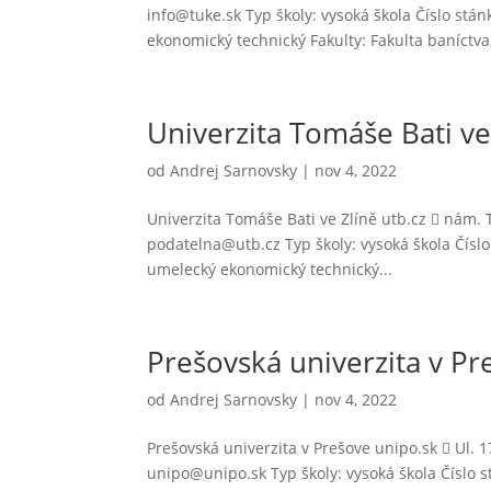
info@tuke.sk Typ školy: vysoká škola Číslo stá
ekonomický technický Fakulty: Fakulta baníctva,
Univerzita Tomáše Bati ve
od
Andrej Sarnovsky
|
nov 4, 2022
Univerzita Tomáše Bati ve Zlíně utb.cz  nám. 
podatelna@utb.cz Typ školy: vysoká škola Čísl
umelecký ekonomický technický...
Prešovská univerzita v Pr
od
Andrej Sarnovsky
|
nov 4, 2022
Prešovská univerzita v Prešove unipo.sk  Ul. 
unipo@unipo.sk Typ školy: vysoká škola Číslo 