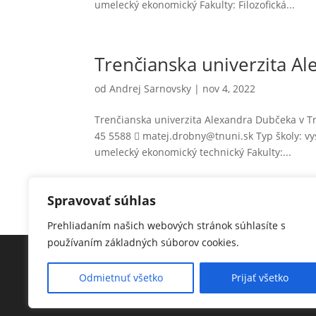
umelecký ekonomický Fakulty: Filozofická...
Trenčianska univerzita A
od
Andrej Sarnovsky
|
nov 4, 2022
Trenčianska univerzita Alexandra Dubčeka v Tr
45 5588  matej.drobny@tnuni.sk Typ školy: vy
umelecký ekonomický technický Fakulty:...
Spravovať súhlas
« Staršie záznamy
Prehliadaním našich webových stránok súhlasíte s
používaním základných súborov cookies.
Odmietnuť všetko
Prijať všetko