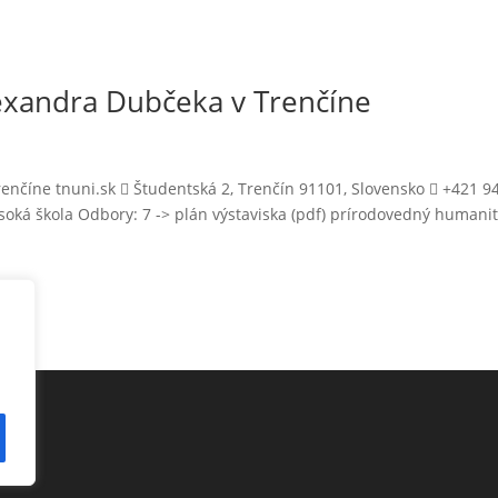
lexandra Dubčeka v Trenčíne
enčíne tnuni.sk  Študentská 2, Trenčín 91101, Slovensko  +421 9
soká škola Odbory: 7 -> plán výstaviska (pdf) prírodovedný humani