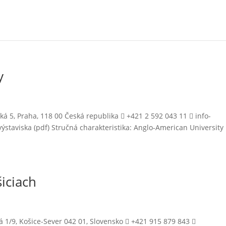
y
á 5, Praha, 118 00 Česká republika  +421 2 592 043 11  info-
ýstaviska (pdf) Stručná charakteristika: Anglo-American University 
šiciach
ná 1/9, Košice-Sever 042 01, Slovensko  +421 915 879 843 